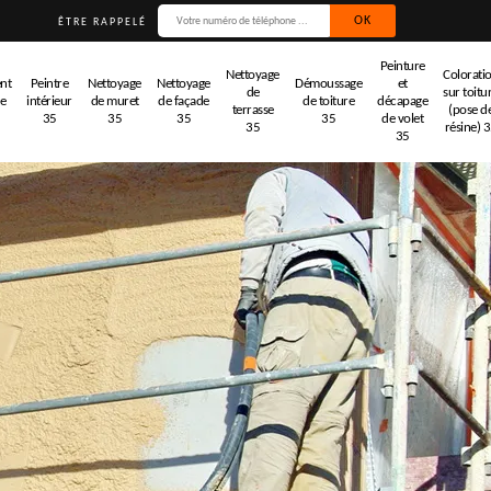
ÊTRE RAPPELÉ
Peinture
Nettoyage
Colorati
nt
Peintre
Nettoyage
Nettoyage
Démoussage
et
de
sur toitu
de
intérieur
de muret
de façade
de toiture
décapage
terrasse
(pose d
35
35
35
35
de volet
35
résine) 
35