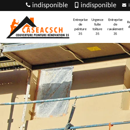
indisponible
indisponible
i
Entreprise
Urgence
Entreprise
R
de
fuite
de
d
peinture
toiture
ravalement
35
35
35