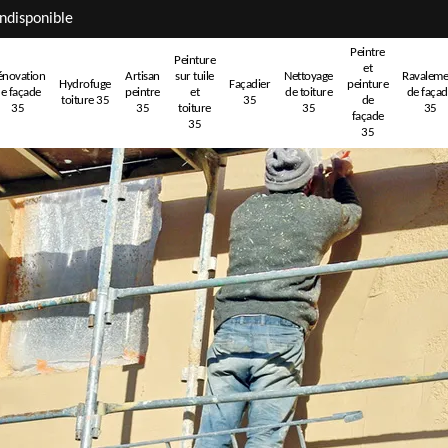
ndisponible
Peintre
Peinture
et
énovation
Artisan
sur tuile
Nettoyage
Ravaleme
Hydrofuge
Façadier
peinture
e façade
peintre
et
de toiture
de faça
toiture 35
35
de
35
35
toiture
35
35
façade
35
35