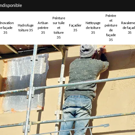
ndisponible
Peintre
Peinture
et
énovation
Artisan
sur tuile
Nettoyage
Ravaleme
Hydrofuge
Façadier
peinture
e façade
peintre
et
de toiture
de faça
toiture 35
35
de
35
35
toiture
35
35
façade
35
35