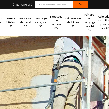
ÊTRE RAPPELÉ
Peinture
Nettoyage
Colorati
nt
Peintre
Nettoyage
Nettoyage
Démoussage
et
de
sur toitu
de
intérieur
de muret
de façade
de toiture
décapage
terrasse
(pose d
35
35
35
35
de volet
35
résine) 
35