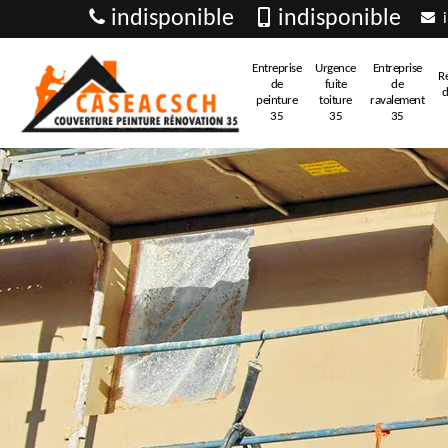
indisponible
indisponible
i
Entreprise
Urgence
Entreprise
R
de
fuite
de
d
peinture
toiture
ravalement
35
35
35