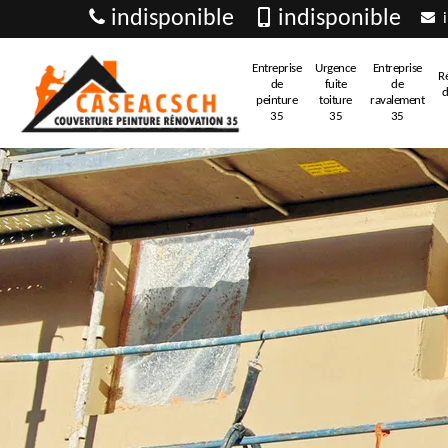
indisponible
indisponible
i
Entreprise
Urgence
Entreprise
R
de
fuite
de
d
peinture
toiture
ravalement
35
35
35