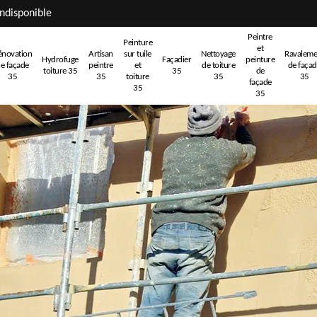
ndisponible
Peintre
Peinture
et
énovation
Artisan
sur tuile
Nettoyage
Ravaleme
Hydrofuge
Façadier
peinture
e façade
peintre
et
de toiture
de faça
toiture 35
35
de
35
35
toiture
35
35
façade
35
35