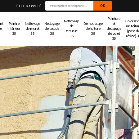
ÊTRE RAPPELÉ
Peinture
Nettoyage
Colorati
nt
Peintre
Nettoyage
Nettoyage
Démoussage
et
de
sur toitu
de
intérieur
de muret
de façade
de toiture
décapage
terrasse
(pose d
35
35
35
35
de volet
35
résine) 
35