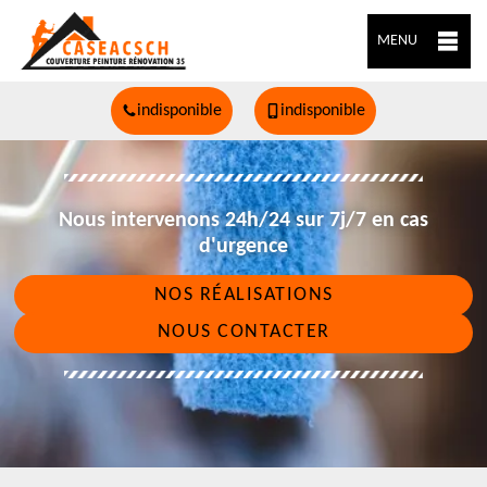
MENU
indisponible
indisponible
Nous intervenons 24h/24 sur 7j/7 en cas
d'urgence
NOS RÉALISATIONS
NOUS CONTACTER