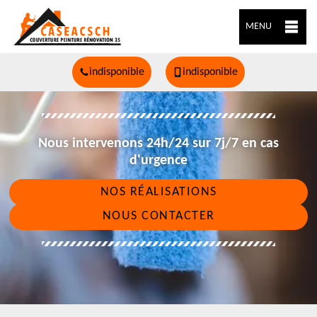
MENU
indisponible
indisponible
Nous intervenons 24h/24 sur 7j/7 en cas
d'urgence
NOS RÉALISATIONS
NOUS CONTACTER