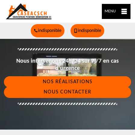
MENU
indisponible
indisponible
Nous intervenons 24h/24 sur 7j/7 en cas
d'urgence
NOS RÉALISATIONS
NOUS CONTACTER