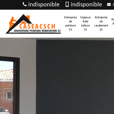
indisponible
indisponible
i
Entreprise
Urgence
Entreprise
R
de
fuite
de
d
peinture
toiture
ravalement
35
35
35