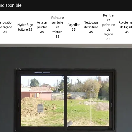
ndisponible
Peintre
Peinture
et
énovation
Artisan
sur tuile
Nettoyage
Ravaleme
Hydrofuge
Façadier
peinture
e façade
peintre
et
de toiture
de faça
toiture 35
35
de
35
35
toiture
35
35
façade
35
35