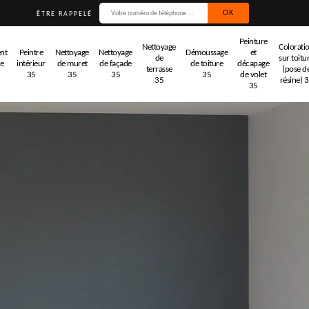
ÊTRE RAPPELÉ
Peinture
Nettoyage
Colorati
nt
Peintre
Nettoyage
Nettoyage
Démoussage
et
de
sur toitu
de
intérieur
de muret
de façade
de toiture
décapage
terrasse
(pose d
35
35
35
35
de volet
35
résine) 
35