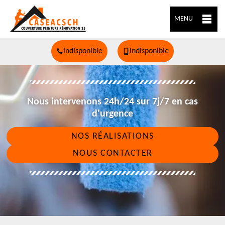
MENU
indisponible
indisponible
Nous intervenons 24h/24 sur 7j/7 en cas
d'urgence
NOS RÉALISATIONS
NOUS CONTACTER