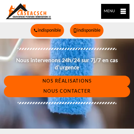
MENU
indisponible
indisponible
Nous intervenons 24h/24 sur 7j/7 en cas
d'urgence
NOS RÉALISATIONS
NOUS CONTACTER