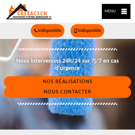
MENU
indisponible
indisponible
Nous intervenons 24h/24 sur 7j/7 en cas
d'urgence
NOS RÉALISATIONS
NOUS CONTACTER