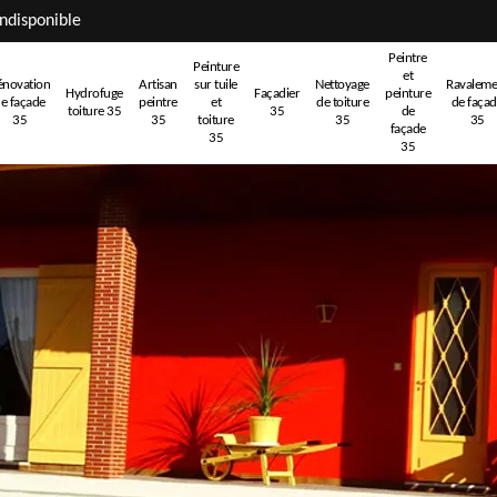
ndisponible
Peintre
Peinture
et
énovation
Artisan
sur tuile
Nettoyage
Ravaleme
Hydrofuge
Façadier
peinture
e façade
peintre
et
de toiture
de faça
toiture 35
35
de
35
35
toiture
35
35
façade
35
35