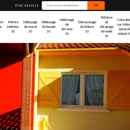
ÊTRE RAPPELÉ
Peinture
Nettoyage
Colorati
nt
Peintre
Nettoyage
Nettoyage
Démoussage
et
de
sur toitu
de
intérieur
de muret
de façade
de toiture
décapage
terrasse
(pose d
35
35
35
35
de volet
35
résine) 
35