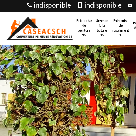
indisponible
indisponible
i
Entreprise
Urgence
Entreprise
R
de
fuite
de
d
peinture
toiture
ravalement
35
35
35