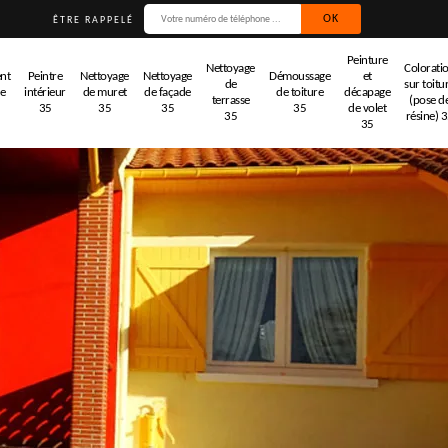
ÊTRE RAPPELÉ
Peinture
Nettoyage
Colorati
nt
Peintre
Nettoyage
Nettoyage
Démoussage
et
de
sur toitu
de
intérieur
de muret
de façade
de toiture
décapage
terrasse
(pose d
35
35
35
35
de volet
35
résine) 
35