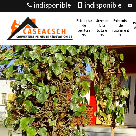
indisponible
indisponible
i
Entreprise
Urgence
Entreprise
R
de
fuite
de
d
peinture
toiture
ravalement
35
35
35