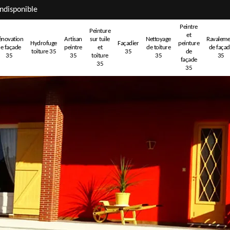
ndisponible
Peintre
Peinture
et
énovation
Artisan
sur tuile
Nettoyage
Ravaleme
Hydrofuge
Façadier
peinture
e façade
peintre
et
de toiture
de faça
toiture 35
35
de
35
35
toiture
35
35
façade
35
35