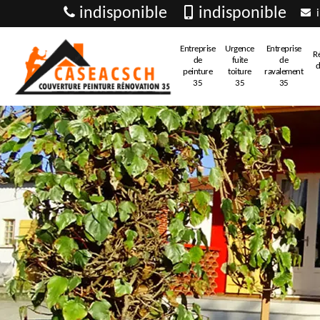
indisponible
indisponible
i
Entreprise
Urgence
Entreprise
R
de
fuite
de
d
peinture
toiture
ravalement
35
35
35