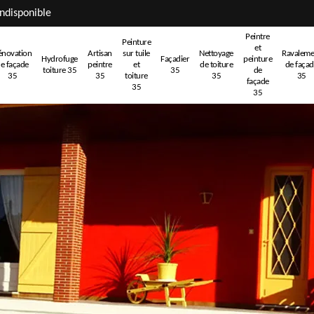
ndisponible
Peintre
Peinture
et
énovation
Artisan
sur tuile
Nettoyage
Ravaleme
Hydrofuge
Façadier
peinture
e façade
peintre
et
de toiture
de faça
toiture 35
35
de
35
35
toiture
35
35
façade
35
35