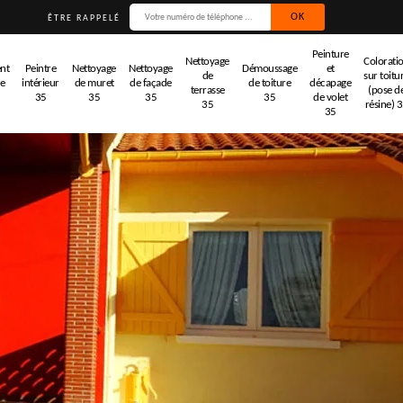
ÊTRE RAPPELÉ
Peinture
Nettoyage
Colorati
nt
Peintre
Nettoyage
Nettoyage
Démoussage
et
de
sur toitu
de
intérieur
de muret
de façade
de toiture
décapage
terrasse
(pose d
35
35
35
35
de volet
35
résine) 
35