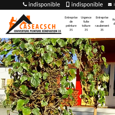
indisponible
indisponible
i
Entreprise
Urgence
Entreprise
R
de
fuite
de
d
peinture
toiture
ravalement
35
35
35