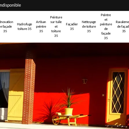
ndisponible
Peintre
Peinture
et
énovation
Artisan
sur tuile
Nettoyage
Ravaleme
Hydrofuge
Façadier
peinture
e façade
peintre
et
de toiture
de faça
toiture 35
35
de
35
35
toiture
35
35
façade
35
35