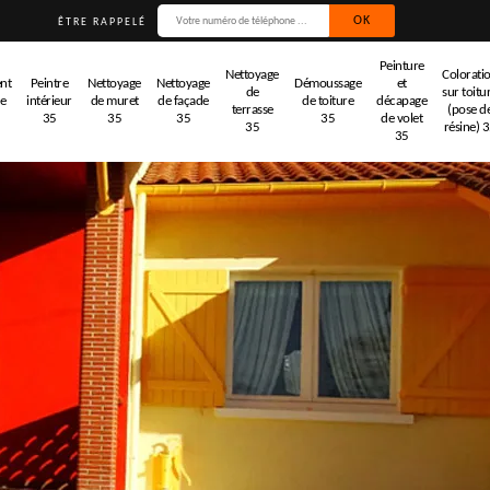
ÊTRE RAPPELÉ
Peinture
Nettoyage
Colorati
nt
Peintre
Nettoyage
Nettoyage
Démoussage
et
de
sur toitu
de
intérieur
de muret
de façade
de toiture
décapage
terrasse
(pose d
35
35
35
35
de volet
35
résine) 
35