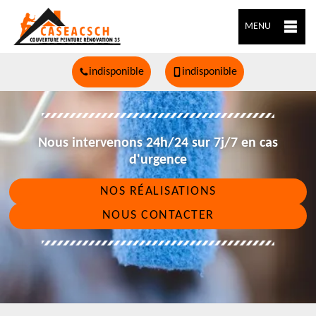
MENU
indisponible
indisponible
Nous intervenons 24h/24 sur 7j/7 en cas
d'urgence
NOS RÉALISATIONS
NOUS CONTACTER