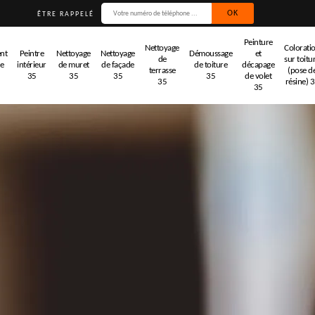
ÊTRE RAPPELÉ
Peinture
Nettoyage
Colorati
nt
Peintre
Nettoyage
Nettoyage
Démoussage
et
de
sur toitu
de
intérieur
de muret
de façade
de toiture
décapage
terrasse
(pose d
35
35
35
35
de volet
35
résine) 
35