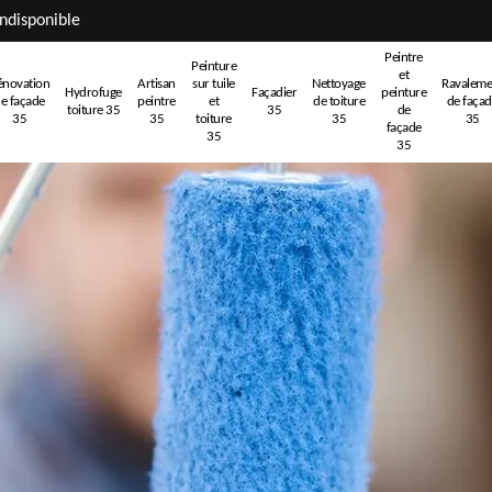
ndisponible
Peintre
Peinture
et
énovation
Artisan
sur tuile
Nettoyage
Ravaleme
Hydrofuge
Façadier
peinture
e façade
peintre
et
de toiture
de faça
toiture 35
35
de
35
35
toiture
35
35
façade
35
35