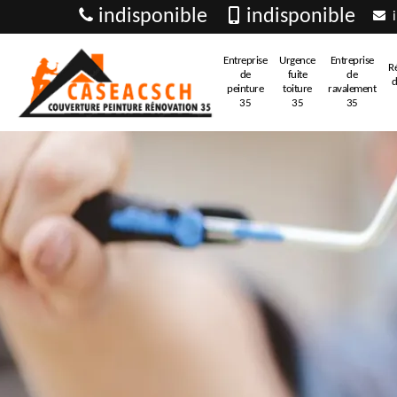
indisponible
indisponible
i
Entreprise
Urgence
Entreprise
R
de
fuite
de
d
peinture
toiture
ravalement
35
35
35