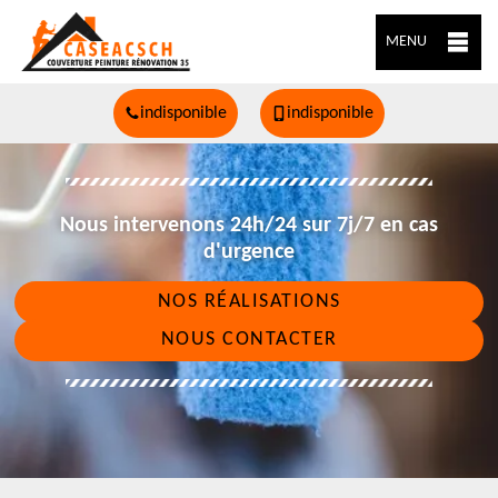
MENU
indisponible
indisponible
Nous intervenons 24h/24 sur 7j/7 en cas
d'urgence
NOS RÉALISATIONS
NOUS CONTACTER