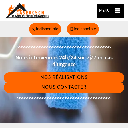
MENU
indisponible
indisponible
Nous intervenons 24h/24 sur 7j/7 en cas
d'urgence
NOS RÉALISATIONS
NOUS CONTACTER