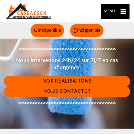
MENU
indisponible
indisponible
Nous intervenons 24h/24 sur 7j/7 en cas
d'urgence
NOS RÉALISATIONS
NOUS CONTACTER