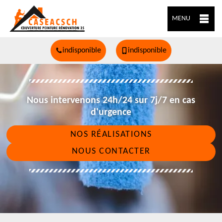
MENU
indisponible
indisponible
Nous intervenons 24h/24 sur 7j/7 en cas
d'urgence
NOS RÉALISATIONS
NOUS CONTACTER