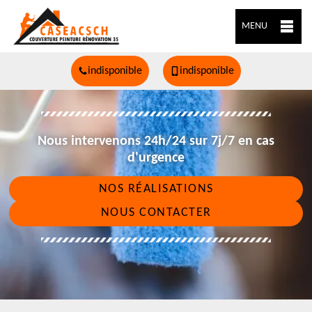
MENU
indisponible
indisponible
Nous intervenons 24h/24 sur 7j/7 en cas
d'urgence
NOS RÉALISATIONS
NOUS CONTACTER