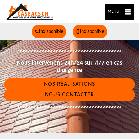
MENU
indisponible
indisponible
Nous intervenons 24h/24 sur 7j/7 en cas
d'urgence
NOS RÉALISATIONS
NOUS CONTACTER