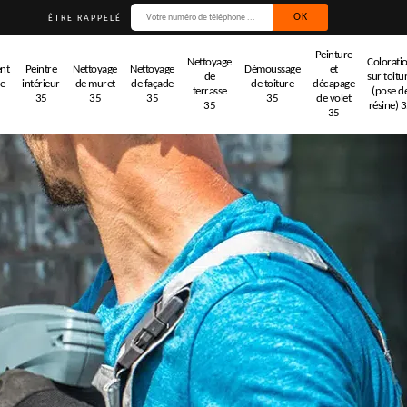
ÊTRE RAPPELÉ
Peinture
Nettoyage
Colorati
nt
Peintre
Nettoyage
Nettoyage
Démoussage
et
de
sur toitu
de
intérieur
de muret
de façade
de toiture
décapage
terrasse
(pose d
35
35
35
35
de volet
35
résine) 
35