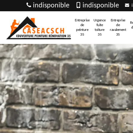
indisponible
indisponible
i
Entreprise
Urgence
Entreprise
R
de
fuite
de
d
peinture
toiture
ravalement
35
35
35