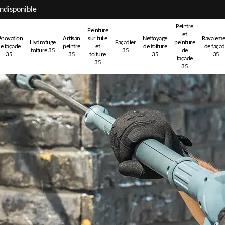
ndisponible
Peintre
Peinture
et
énovation
Artisan
sur tuile
Nettoyage
Ravaleme
Hydrofuge
Façadier
peinture
e façade
peintre
et
de toiture
de faça
toiture 35
35
de
35
35
toiture
35
35
façade
35
35