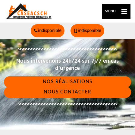
MENU
indisponible
indisponible
Nous intervenons 24h/24 sur 7j/7 en cas
d'urgence
NOS RÉALISATIONS
NOUS CONTACTER