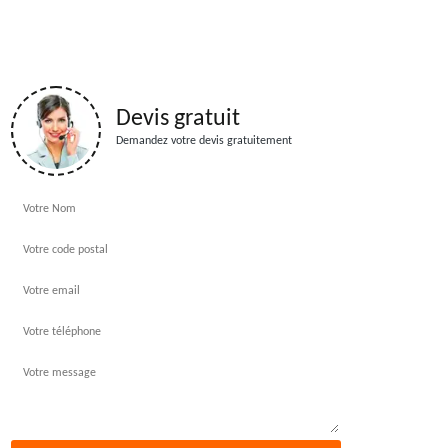
Devis gratuit
Demandez votre devis gratuitement