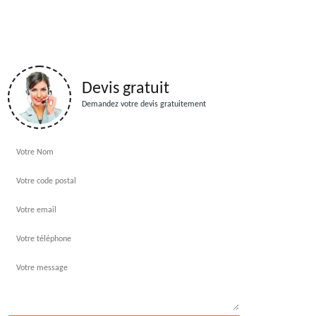
Devis gratuit
Demandez votre devis gratuitement