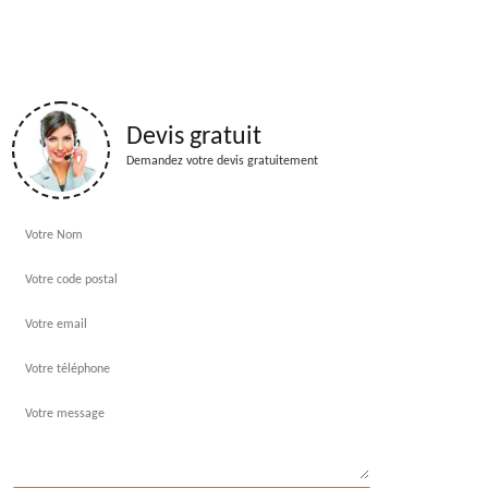
Devis gratuit
Demandez votre devis gratuitement