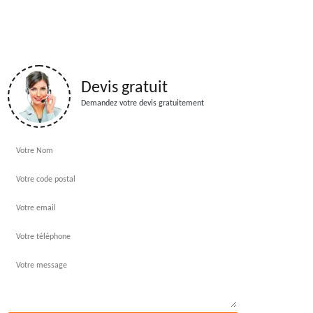
Devis gratuit
Demandez votre devis gratuitement