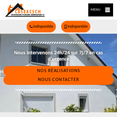
MENU
indisponible
indisponible
Nous intervenons 24h/24 sur 7j/7 en cas
d'urgence
NOS RÉALISATIONS
NOUS CONTACTER