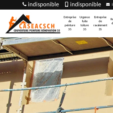
indisponible
indisponible
i
Entreprise
Urgence
Entreprise
R
de
fuite
de
d
peinture
toiture
ravalement
35
35
35