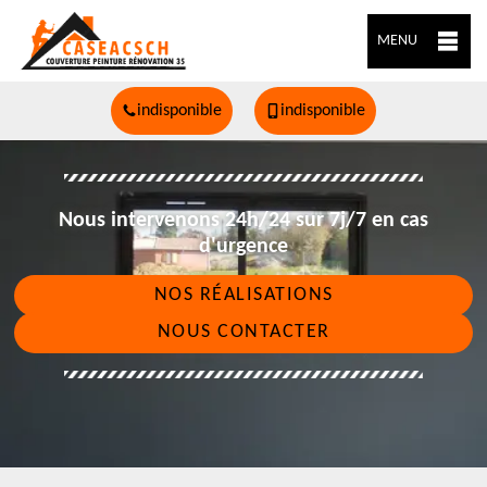
MENU
indisponible
indisponible
Nous intervenons 24h/24 sur 7j/7 en cas
d'urgence
NOS RÉALISATIONS
NOUS CONTACTER