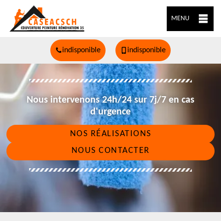
MENU
indisponible
indisponible
Nous intervenons 24h/24 sur 7j/7 en cas
d'urgence
NOS RÉALISATIONS
NOUS CONTACTER