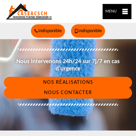
MENU
indisponible
indisponible
Nous intervenons 24h/24 sur 7j/7 en cas
d'urgence
NOS RÉALISATIONS
NOUS CONTACTER