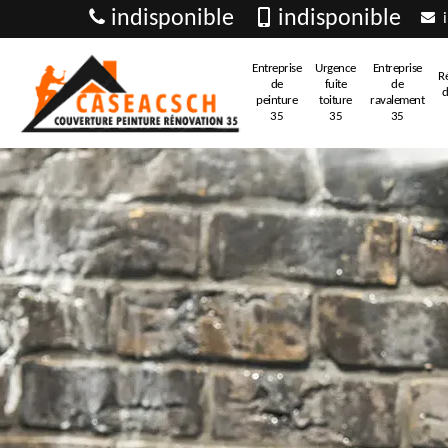
indisponible
indisponible
i
Entreprise
Urgence
Entreprise
R
de
fuite
de
d
peinture
toiture
ravalement
35
35
35