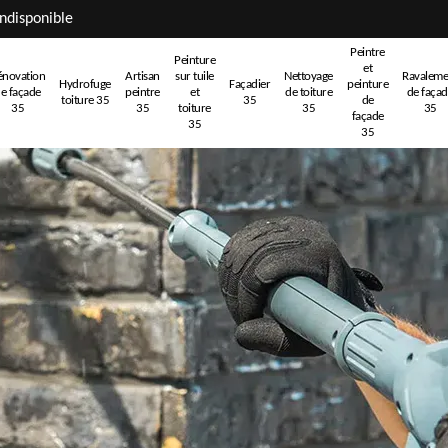
ndisponible
Peintre
Peinture
et
énovation
Artisan
sur tuile
Nettoyage
Ravaleme
Hydrofuge
Façadier
peinture
e façade
peintre
et
de toiture
de faça
toiture 35
35
de
35
35
toiture
35
35
façade
35
35