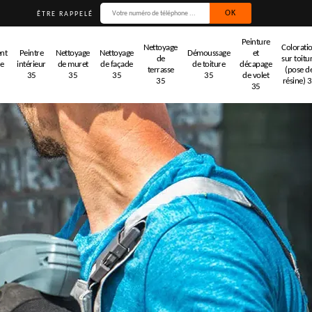
ÊTRE RAPPELÉ
Peinture
Nettoyage
Colorati
nt
Peintre
Nettoyage
Nettoyage
Démoussage
et
de
sur toitu
de
intérieur
de muret
de façade
de toiture
décapage
terrasse
(pose d
35
35
35
35
de volet
35
résine) 
35