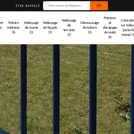
ÊTRE RAPPELÉ
Peinture
Nettoyage
Colorati
nt
Peintre
Nettoyage
Nettoyage
Démoussage
et
de
sur toitu
de
intérieur
de muret
de façade
de toiture
décapage
terrasse
(pose d
35
35
35
35
de volet
35
résine) 
35