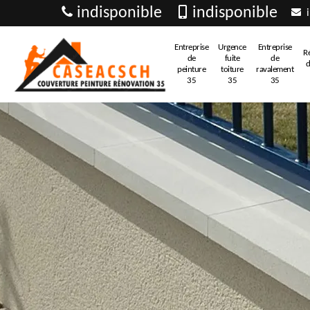
indisponible
indisponible
i
Entreprise
Urgence
Entreprise
R
de
fuite
de
d
peinture
toiture
ravalement
35
35
35