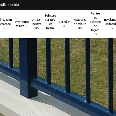
ndisponible
Peintre
Peinture
et
énovation
Artisan
sur tuile
Nettoyage
Ravaleme
Hydrofuge
Façadier
peinture
e façade
peintre
et
de toiture
de faça
toiture 35
35
de
35
35
toiture
35
35
façade
35
35